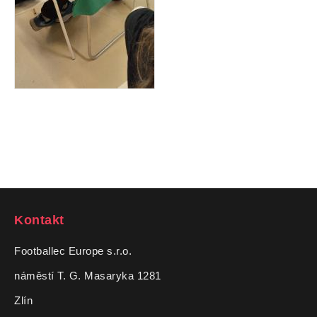
Kontakt
Footballec Europe s.r.o.
náměstí T. G. Masaryka 1281
Zlín