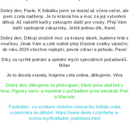
Dobrý den, Pavle. K fotbálku jsem se dostal až včera večer, ale
jsem zcela nadšený. Je to krásná hra a moc za její vytvoření
děkuji. Až našetřil kačky zakoupím další pro vnuky. Přeji Vám
další spokojené zákazníky. Ještě jednou dík, Karel.
Dobrý den. Děkuji strašně moc za krásný dárek, budeme hrát s
vnučkou. Jinak Vám a celé rodině přeji šťastné svátky vánoční,
do roku 2024 všechno nejlepší, pevné zdraví a pohodu. Pavel
Díky za rychlé jednání a splnění mých speciálních požadavků.
Milan
Je to docela sranda, hrajeme celá rodina, děkujeme. Věra
Dobrý den, děkujeme za překvapení, které jsme obdrželi s
hrou. Figurky navíc a mantinel s počitadlem jsme nečekali. Petr
a Marcela
Footballec, za vznikem stolního rolovacího fotbalu stála
vzpomínka na dětství
https://www.denik.cz/pribehy-a-
rozhovory/footballec-podnikani.html