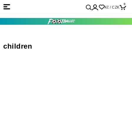
0
Kč / CZK
children