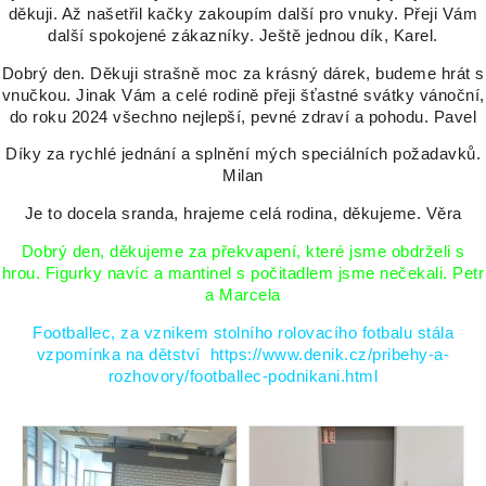
děkuji. Až našetřil kačky zakoupím další pro vnuky. Přeji Vám
další spokojené zákazníky. Ještě jednou dík, Karel.
Dobrý den. Děkuji strašně moc za krásný dárek, budeme hrát s
vnučkou. Jinak Vám a celé rodině přeji šťastné svátky vánoční,
do roku 2024 všechno nejlepší, pevné zdraví a pohodu. Pavel
Díky za rychlé jednání a splnění mých speciálních požadavků.
Milan
Je to docela sranda, hrajeme celá rodina, děkujeme. Věra
Dobrý den, děkujeme za překvapení, které jsme obdrželi s
hrou. Figurky navíc a mantinel s počitadlem jsme nečekali. Petr
a Marcela
Footballec, za vznikem stolního rolovacího fotbalu stála
vzpomínka na dětství
https://www.denik.cz/pribehy-a-
rozhovory/footballec-podnikani.html