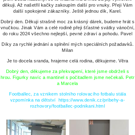
děkuji. Až našetřil kačky zakoupím další pro vnuky. Přeji Vám
další spokojené zákazníky. Ještě jednou dík, Karel.
Dobrý den. Děkuji strašně moc za krásný dárek, budeme hrát s
vnučkou. Jinak Vám a celé rodině přeji šťastné svátky vánoční,
do roku 2024 všechno nejlepší, pevné zdraví a pohodu. Pavel
Díky za rychlé jednání a splnění mých speciálních požadavků.
Milan
Je to docela sranda, hrajeme celá rodina, děkujeme. Věra
Dobrý den, děkujeme za překvapení, které jsme obdrželi s
hrou. Figurky navíc a mantinel s počitadlem jsme nečekali. Petr
a Marcela
Footballec, za vznikem stolního rolovacího fotbalu stála
vzpomínka na dětství
https://www.denik.cz/pribehy-a-
rozhovory/footballec-podnikani.html