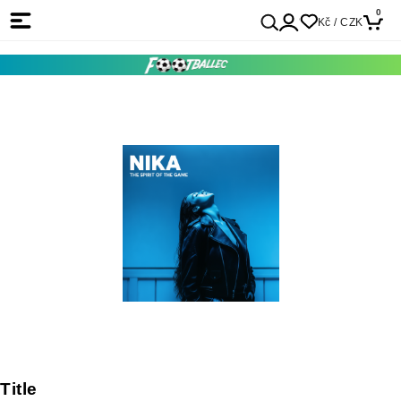
0
Kč / CZK
Title