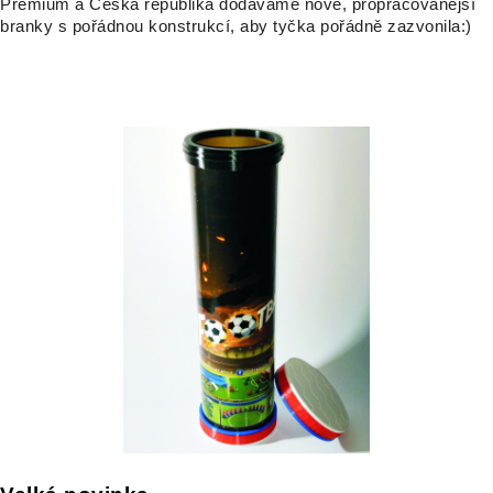
Premium a Česká republika dodáváme nové, propracovanější
branky s pořádnou konstrukcí, aby tyčka pořádně zazvonila:)