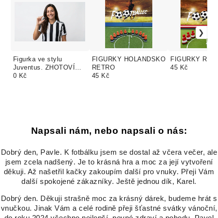
Figurka ve stylu
FIGURKY HOLANDSKO
FIGURKY RA
Juventus. ZHOTOVÍME
RETRO
45 Kč
FIGURKU I NA VAŠE
0 Kč
45 Kč
PŘÁNÍ, NEBOJTE SE
NÁM OZVAT.
Napsali nám, nebo napsali o nás:
Dobrý den, Pavle. K fotbálku jsem se dostal až včera večer, ale
jsem zcela nadšený. Je to krásná hra a moc za její vytvoření
děkuji. Až našetřil kačky zakoupím další pro vnuky. Přeji Vám
další spokojené zákazníky. Ještě jednou dík, Karel.
Dobrý den. Děkuji strašně moc za krásný dárek, budeme hrát s
vnučkou. Jinak Vám a celé rodině přeji šťastné svátky vánoční,