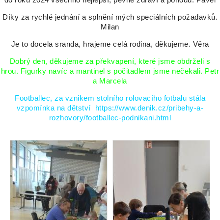
do roku 2024 všechno nejlepší, pevné zdraví a pohodu. Pavel
Díky za rychlé jednání a splnění mých speciálních požadavků.
Milan
Je to docela sranda, hrajeme celá rodina, děkujeme. Věra
Dobrý den, děkujeme za překvapení, které jsme obdrželi s
hrou. Figurky navíc a mantinel s počitadlem jsme nečekali. Petr
a Marcela
Footballec, za vznikem stolního rolovacího fotbalu stála
vzpomínka na dětství
https://www.denik.cz/pribehy-a-
rozhovory/footballec-podnikani.html