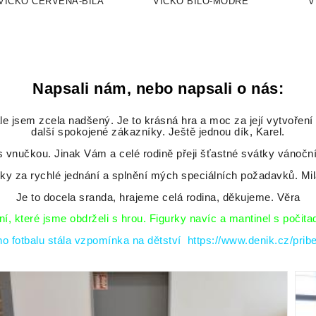
VÍČKO ČERVENÁ-BÍLÁ
VÍČKO BÍLO-MODRÉ
V
Napsali nám, nebo napsali o nás:
le jsem zcela nadšený. Je to krásná hra a moc za její vytvoření
další spokojené zákazníky. Ještě jednou dík, Karel.
 vnučkou. Jinak Vám a celé rodině přeji šťastné svátky vánoční
ky za rychlé jednání a splnění mých speciálních požadavků. Mi
Je to docela sranda, hrajeme celá rodina, děkujeme. Věra
, které jsme obdrželi s hrou. Figurky navíc a mantinel s počita
ího fotbalu stála vzpomínka na dětství
https://www.denik.cz/prib