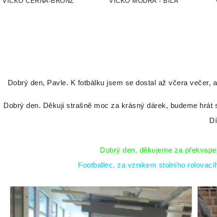
VÍČKO ČERNA-BRONZ
VÍČKO MODRÁ - BÍLÁ
Dobrý den, Pavle. K fotbálku jsem se dostal až včera večer, a
Dobrý den. Děkuji strašně moc za krásný dárek, budeme hrát s
Dí
Dobrý den, děkujeme za překvapení
Footballec, za vznikem stolního rolovac