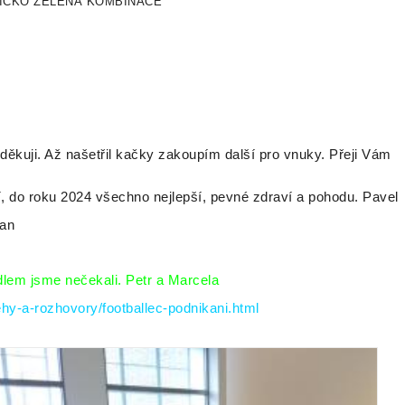
ÍČKO ZELENÁ KOMBINACE
 děkuji. Až našetřil kačky zakoupím další pro vnuky. Přeji Vám
, do roku 2024 všechno nejlepší, pevné zdraví a pohodu. Pavel
lan
dlem jsme nečekali. Petr a Marcela
ehy-a-rozhovory/footballec-podnikani.html